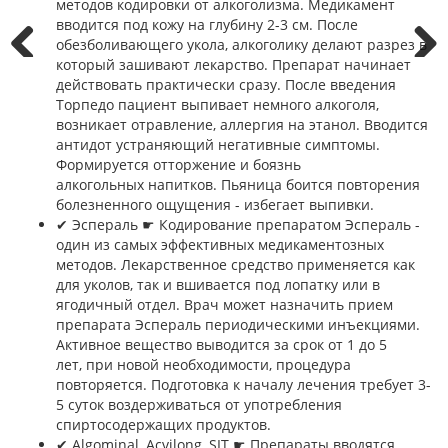
методов кодировки от алкоголизма. Медикамент
вводится под кожу на глубину 2-3 см. После
обезболивающего укола, алкоголику делают разрез в
который зашивают лекарство. Препарат начинает
Prev
Next
действовать практически сразу. После введения
Торпедо пациент выпивает немного алкоголя,
возникает отравление, аллергия на этанол. Вводится
антидот устраняющий негативные симптомы.
Формируется отторжение и боязнь
алкогольных напитков. Пьяница боится повторения
болезненного ощущения - избегает выпивки.
✔︎ Эспераль ☛ Кодирование препаратом Эспераль -
один из самых эффективных медикаментозных
методов. Лекарственное средство применяется как
для уколов, так и вшивается под лопатку или в
ягодичный отдел. Врач может назначить прием
препарата Эспераль периодическими инъекциями.
Активное вещество выводится за срок от 1 до 5
лет, при новой необходимости, процедура
повторяется. Подготовка к началу лечения требует 3-
5 суток воздерживаться от употребления
спиртосодержащих продуктов.
✔︎ Algominal, Acvilong, SIT ☛ Препараты вводятся