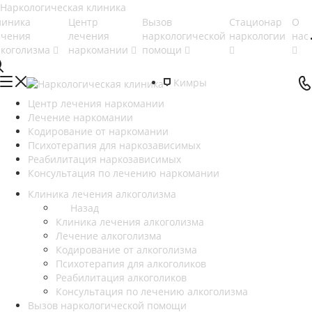
линика
Центр
Вызов
Стационар
О
ечения
лечения
наркологической
наркологии
нас
лкоголизма
наркомании
помощи
Кимры
Центр лечения наркомании
Лечение наркомании
Кодирование от наркомании
Психотерапия для наркозависимых
Реабилитация наркозависимых
Консультация по лечению наркомании
Клиника лечения алкоголизма
Назад
Клиника лечения алкоголизма
Лечение алкоголизма
Кодирование от алкоголизма
Психотерапия для алкоголиков
Реабилитация алкоголиков
Консультация по лечению алкоголизма
Вызов наркологической помощи